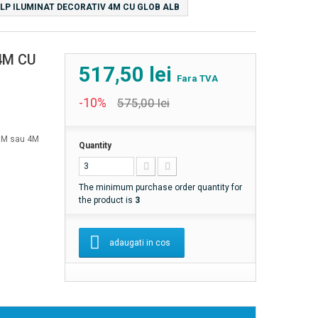
LP ILUMINAT DECORATIV 4M CU GLOB ALB
4M CU
517,50 lei
Fara TVA
-10%
575,00 lei
 3M sau 4M
Quantity
The minimum purchase order quantity for
the product is
3
adaugati in cos