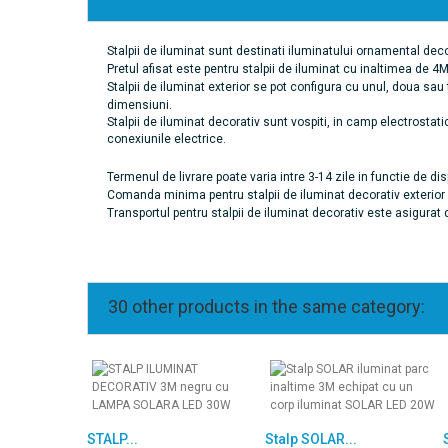
Stalpii de iluminat sunt destinati iluminatului ornamental decor
Pretul afisat este pentru stalpii de iluminat cu inaltimea de 
Stalpii de iluminat exterior se pot configura cu unul, doua sau t
dimensiuni.
Stalpii de iluminat decorativ sunt vospiti, in camp electrostat
conexiunile electrice.
Termenul de livrare poate varia intre 3-14 zile in functie de dis
Comanda minima pentru stalpii de iluminat decorativ exterior 
Transportul pentru stalpii de iluminat decorativ este asigurat 
30 other products in the same category:
STALP...
Stalp SOLAR...