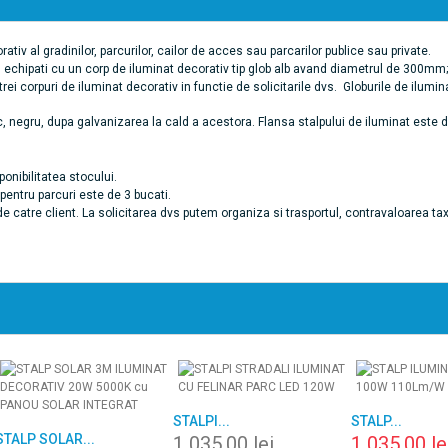
ativ al gradinilor, parcurilor, cailor de acces sau parcarilor publice sau private.
4M echipati cu un corp de iluminat decorativ tip glob alb avand diametrul de 300mm;
rei corpuri de iluminat decorativ in functie de solicitarile dvs. Globurile de ilumina
ic, negru, dupa galvanizarea la cald a acestora. Flansa stalpului de iluminat este 
ponibilitatea stocului.
pentru parcuri este de 3 bucati.
de catre client. La solicitarea dvs putem organiza si trasportul, contravaloarea tax
STALPI...
STALP...
STALP SOLAR...
1 035,00 lei
1 035,00 le