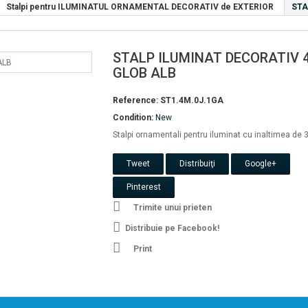
Stalpi pentru ILUMINATUL ORNAMENTAL DECORATIV de EXTERIOR
STA
STALP ILUMINAT DECORATIV 
GLOB ALB
Reference:
ST1.4M.0J.1GA
Condition:
New
Stalpi ornamentali pentru iluminat cu inaltimea de
Tweet
Distribuiţi
Google+
Pinterest
Trimite unui prieten
Distribuie pe Facebook!
Print