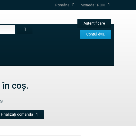
Română
Moneda :
RON
Autentificare
Contul dvs.
 în coş.
ă!
Finalizați comanda