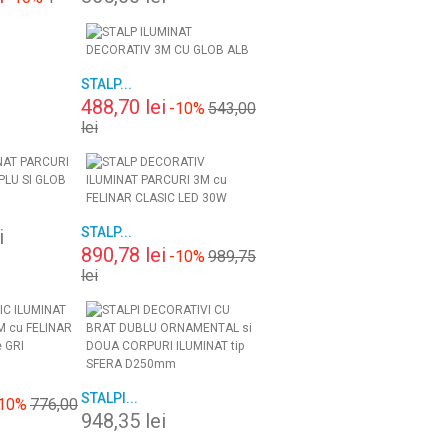
STALP...
488,70 lei
-10%
543,00
lei
STALP...
i
890,78 lei
-10%
989,75
lei
STALPI...
10%
776,00
948,35 lei