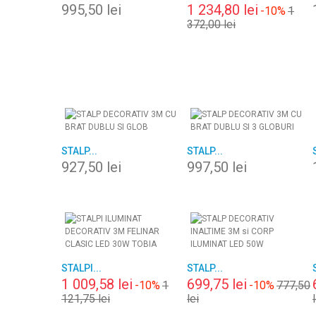
995,50 lei
1 234,80 lei
-10%
1
372,00 lei
STALP...
STALP...
927,50 lei
997,50 lei
STALPI...
STALP...
1 009,58 lei
699,75 lei
-10%
1
-10%
777,50
121,75 lei
lei