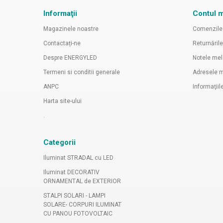
Informaţii
Contul 
Magazinele noastre
Comenzile
Contactați-ne
Returnăril
Despre ENERGYLED
Notele mel
Termeni si conditii generale
Adresele 
ANPC
Informaţii
Harta site-ului
.
Categorii
Iluminat STRADAL cu LED
Iluminat DECORATIV
ORNAMENTAL de EXTERIOR
STALPI SOLARI - LAMPI
SOLARE- CORPURI ILUMINAT
CU PANOU FOTOVOLTAIC