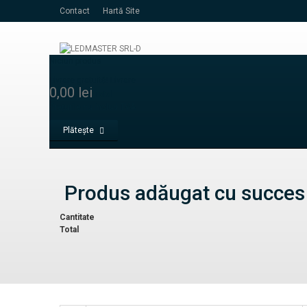
Contact
Hartă Site
Niciun produs
Livrare gratuită!
Livrare
0,00 lei
Total
Prețurile nu includ TVA
Plăteşte
Produs adăugat cu succes 
Cantitate
Total