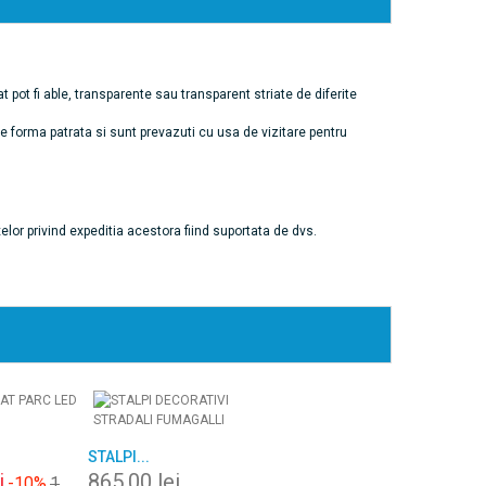
t pot fi able, transparente sau transparent striate de diferite
de forma patrata si sunt prevazuti cu usa de vizitare pentru
elor privind expeditia acestora fiind suportata de dvs.
STALPI...
i
865,00 lei
-10%
1