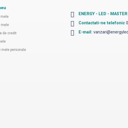
meu
ENERGY - LED - MASTER ,
 mele
Contactati-ne telefonic
e mele
E-mail:
vanzari@energyled
e de credit
mele
le mele personale