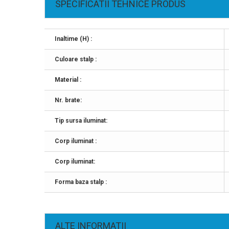
SPECIFICATII TEHNICE PRODUS
Inaltime (H) :
Culoare stalp :
Material :
Nr. brate:
Tip sursa iluminat:
Corp iluminat :
Corp iluminat:
Forma baza stalp :
ALTE INFORMATII