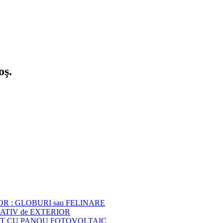
oş.
OR : GLOBURI sau FELINARE
RATIV de EXTERIOR
NAT CU PANOU FOTOVOLTAIC