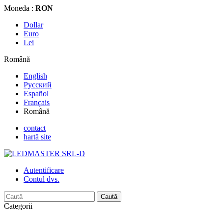
Moneda :
RON
Dollar
Euro
Lei
Română
English
Русский
Español
Français
Română
contact
hartă site
Autentificare
Contul dvs.
Caută
Categorii