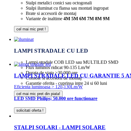
Stalpi metalici conici sau octogonali
Stalpi iluminat cu flansa sau montati ingropat
Brate si accesorii de montaj
Variante de inaltime
4M 5M 6M 7M 8M 9M
cel mai mic pret !
LAMPI STRADALE CU LED
Lampi stradale COB LED sau MULTILED SMD
Flux luminos ridicat 90-135 Lm/W
Durata de viata >30.000 ore
LAMPI STRADALE LED CU GARANTIE 5 AN
Console si accesorii de montaj
Garantie oferita - cuprinsa intre 24 si 60 luni
Eficienta luminoasa > 120-130Lm/W
cel mai mic pret din piata!
LED SMD Philips; 50.000 ore functionare
solicitati oferta !
STALPI SOLARI - LAMPI SOLARE