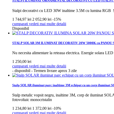
STALPI ILUMINAT ORNAMENTAL DECORATIVI CU LED
STALPI
Stalpi decorativi cu LED 30W inaltime 3.5M cu lumina RGB
1 744,97 lei
2 052,90 lei
-15%
cumparati
vedeti mai multe detalii
Disponibil
STALP SOLAR 3M ILUMINAT DECORATIV 20W 5000K cu PANOU
Nu necesita alimentare la reteaua electrica. Energie solara L
1 250,00 lei
cumparati
vedeti mai multe detalii
- disponibil - Termen livrare aprox 3 zile
Stalp SOLAR iluminat parc inaltime 3M echipat cu un corp ilumina
Stalp metalic vopsit negru, inaltime 3M, corp de iluminat S
fotovoltaic monocristalin
1 234,80 lei
1 372,00 lei
-10%
cumparati
vedeti mai multe detalii