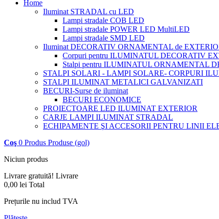
Home
Iluminat STRADAL cu LED
Lampi stradale COB LED
Lampi stradale POWER LED MultiLED
Lampi stradale SMD LED
Iluminat DECORATIV ORNAMENTAL de EXTERI
Corpuri pentru ILUMINATUL DECORATIV E
Stalpi pentru ILUMINATUL ORNAMENTAL 
STALPI SOLARI - LAMPI SOLARE- CORPURI I
STALPI ILUMINAT METALICI GALVANIZATI
BECURI-Surse de iluminat
BECURI ECONOMICE
PROIECTOARE LED ILUMINAT EXTERIOR
CARJE LAMPI ILUMINAT STRADAL
ECHIPAMENTE ŞI ACCESORII PENTRU LINII E
Coş
0
Produs
Produse
(gol)
Niciun produs
Livrare gratuită!
Livrare
0,00 lei
Total
Prețurile nu includ TVA
Plăteşte