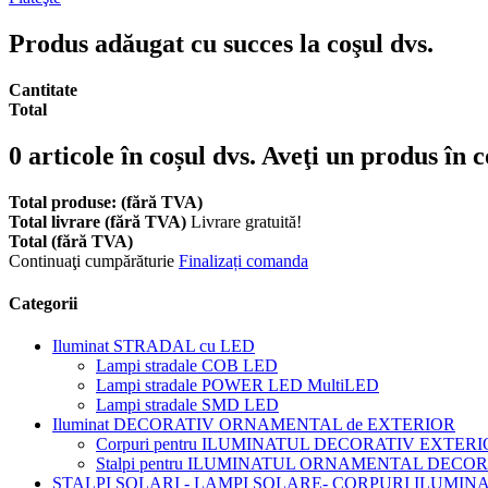
Produs adăugat cu succes la coşul dvs.
Cantitate
Total
0
articole în coșul dvs.
Aveţi un produs în c
Total produse: (fără TVA)
Total livrare (fără TVA)
Livrare gratuită!
Total (fără TVA)
Continuaţi cumpărăturie
Finalizați comanda
Categorii
Iluminat STRADAL cu LED
Lampi stradale COB LED
Lampi stradale POWER LED MultiLED
Lampi stradale SMD LED
Iluminat DECORATIV ORNAMENTAL de EXTERIOR
Corpuri pentru ILUMINATUL DECORATIV EXTERI
Stalpi pentru ILUMINATUL ORNAMENTAL DECO
STALPI SOLARI - LAMPI SOLARE- CORPURI ILUMI