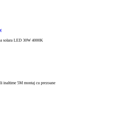
W
pa solara LED 30W 4000K
nali inaltime 5M montaj cu prezoane