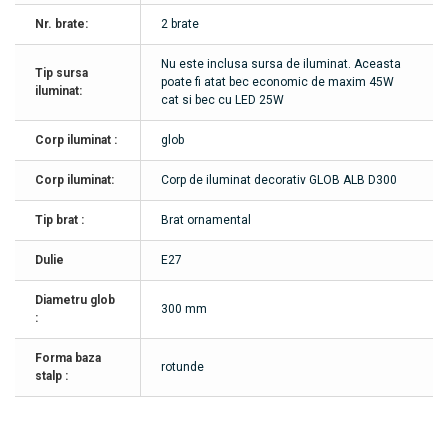
Nr. brate:
2 brate
Nu este inclusa sursa de iluminat. Aceasta
Tip sursa
poate fi atat bec economic de maxim 45W
iluminat:
cat si bec cu LED 25W
Corp iluminat :
glob
Corp iluminat:
Corp de iluminat decorativ GLOB ALB D300
Tip brat :
Brat ornamental
Dulie
E27
Diametru glob
300 mm
:
Forma baza
rotunde
stalp :