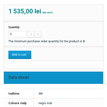
1 535,00 lei
tax excl.
Quantity
The minimum purchase order quantity for the product is
3
Add to cart
Data sheet
Inaltime:
3M
Culoare stalp
negru mat