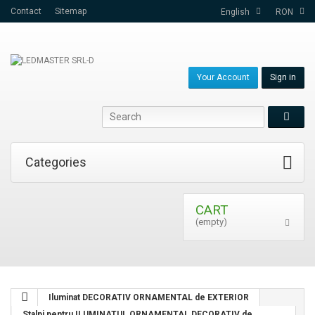
Contact
Sitemap
English
RON
Your Account
Sign in
Categories
CART
(empty)
Iluminat DECORATIV ORNAMENTAL de EXTERIOR
Stalpi pentru ILUMINATUL ORNAMENTAL DECORATIV de