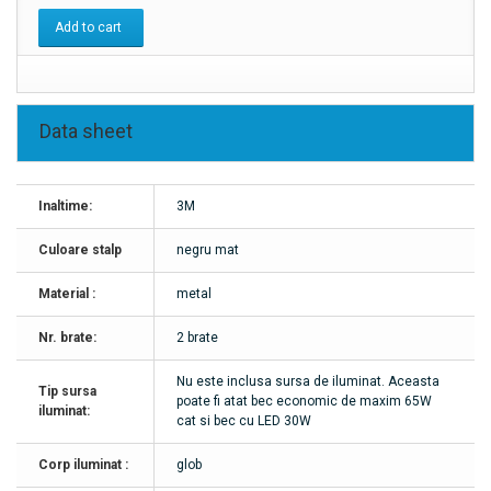
Add to cart
Data sheet
Inaltime:
3M
Culoare stalp
negru mat
Material :
metal
Nr. brate:
2 brate
Nu este inclusa sursa de iluminat. Aceasta
Tip sursa
poate fi atat bec economic de maxim 65W
iluminat:
cat si bec cu LED 30W
Corp iluminat :
glob