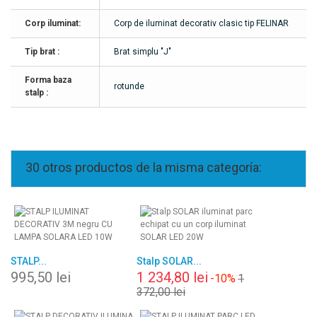
Corp iluminat:
Corp de iluminat decorativ clasic tip FELINAR
Tip brat :
Brat simplu "J"
Forma baza
rotunde
stalp :
30 otros productos de la misma categoría:
STALP...
Stalp SOLAR...
995,50 lei
1 234,80 lei
-10%
1
372,00 lei