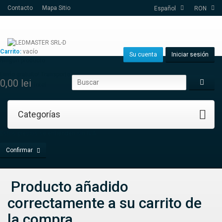
Contacto
Mapa Sitio
Español
RON
Carrito:
vacío
Su cuenta
Iniciar sesión
Ningún producto
Envío gratuito!
Transporte
0,00 lei
Total
Categorías
Estos precios se entienden sin IVA
Confirmar
Producto añadido
correctamente a su carrito de
la compra