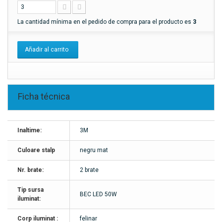
La cantidad mínima en el pedido de compra para el producto es
3
Añadir al carrito
Ficha técnica
Inaltime:
3M
Culoare stalp
negru mat
Nr. brate:
2 brate
Tip sursa
BEC LED 50W
iluminat:
Corp iluminat :
felinar