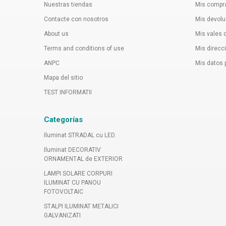
Nuestras tiendas
Mis compr
Contacte con nosotros
Mis devol
About us
Mis vales
Terms and conditions of use
Mis direcc
ANPC
Mis datos 
Mapa del sitio
TEST INFORMATII
Categorías
Iluminat STRADAL cu LED.
Iluminat DECORATIV
ORNAMENTAL de EXTERIOR
LAMPI SOLARE CORPURI
ILUMINAT CU PANOU
FOTOVOLTAIC
STALPI ILUMINAT METALICI
GALVANIZATI