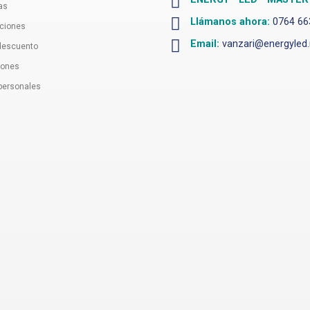
as
Llámanos ahora:
0764 66
uciones
Email:
vanzari@energyled.
 descuento
iones
personales