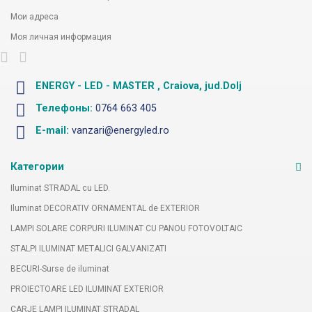
Мои адреса
Моя личная информация
ENERGY - LED - MASTER , Craiova, jud.Dolj
Телефоны:
0764 663 405
E-mail:
vanzari@energyled.ro
Категории
Iluminat STRADAL cu LED.
Iluminat DECORATIV ORNAMENTAL de EXTERIOR
LAMPI SOLARE CORPURI ILUMINAT CU PANOU FOTOVOLTAIC
STALPI ILUMINAT METALICI GALVANIZATI
BECURI-Surse de iluminat
PROIECTOARE LED ILUMINAT EXTERIOR
CARJE LAMPI ILUMINAT STRADAL