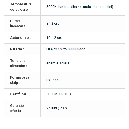
Temperatura
5000K (lumina alba naturala - lumina zilei)
de culoare
Durata
8-12 ore
incarcare :
Autonomie :
10 -12 ore
Baterie :
LiFePO4 3.2V 20000MAh
Tensiune
energie solara
alimentare :
Forma baza
rotunde
stalp :
Certifiicari :
CE, EMC, ROHS
Garantie
24 luni ( 2 ani )
oferita