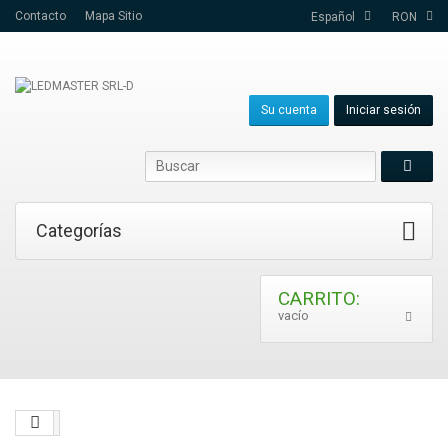
Contacto
Mapa Sitio
Español
RON
Su cuenta
Iniciar sesión
Categorías
CARRITO:
vacío